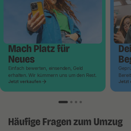
Mach Platz für
De
Neues
Be
Einfach bewerten, einsenden, Geld
Geprü
erhalten. Wir kümmern uns um den Rest.
Bereit
Jetzt verkaufen
Jetzt
Häufige Fragen zum Umzug