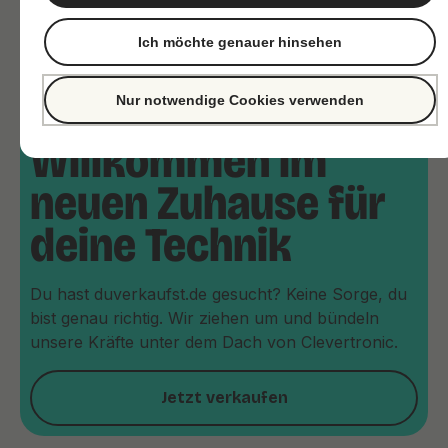
Ich möchte genauer hinsehen
Nur notwendige Cookies verwenden
Willkommen im
neuen Zuhause für
deine Technik
Du hast duverkaufst.de gesucht? Keine Sorge, du
bist genau richtig. Wir ziehen um und bündeln
unsere Kräfte unter dem Dach von Clevertronic.
Jetzt verkaufen