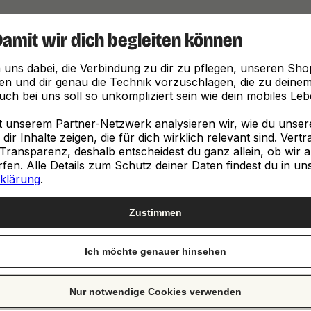
Damit wir dich begleiten können
Finde, was zu dir passt
 uns dabei, die Verbindung zu dir zu pflegen, unseren Sho
en und dir genau die Technik vorzuschlagen, die zu deinem 
ch bei uns soll so unkompliziert sein wie dein mobiles Leb
unserem Partner-Netzwerk analysieren wir, wie du unsere 
ir Inhalte zeigen, die für dich wirklich relevant sind. Vert
Transparenz, deshalb entscheidest du ganz allein, ob wir a
neuen
en. Alle Details zum Schutz deiner Daten findest du in un
klärung
.
e
Zustimmen
Ich möchte genauer hinsehen
st genau richtig. Wir
ch von Clevertronic.
Nur notwendige Cookies verwenden