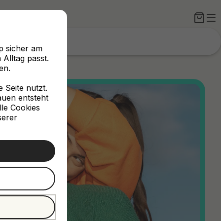
p sicher am
Alltag passt.
en.
Seite nutzt.
rauen entsteht
lle Cookies
serer