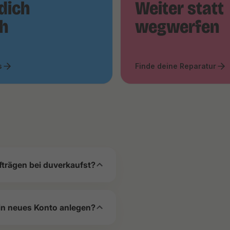
dich
Weiter statt
ch
wegwerfen
s
Finde deine Reparatur
fträgen bei duverkaufst?
in neues Konto anlegen?