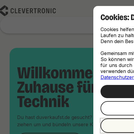
Cookies: 
Cookies helfen
Laufen zu halt
Denn dein Besu
Gemeinsam mit 
So können wir d
für uns durch 
Willkommen im 
verwenden dürf
Datenschutzer
Zuhause für dein
Technik
Du hast duverkaufst.de gesucht? Keine Sorge, du bi
ziehen um und bündeln unsere Kräfte unter dem Da