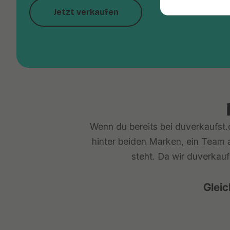
Jetzt verkaufen
Wenn du bereits bei duverkaufst.d
hinter beiden Marken, ein Team a
steht. Da wir duverkauf
Gleic