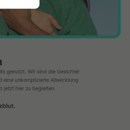
n
ts genutzt. Wir sind die Gesichter
nd eine unkomplizierte Abwicklung
jetzt hier zu begleiten.
zblut.