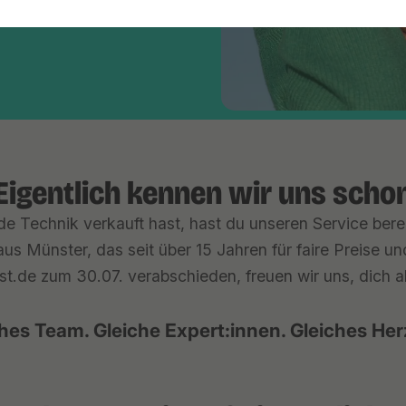
Eigentlich kennen wir uns scho
e Technik verkauft hast, hast du unseren Service berei
us Münster, das seit über 15 Jahren für faire Preise u
st.de zum 30.07. verabschieden, freuen wir uns, dich ab 
hes Team. Gleiche Expert:innen. Gleiches Her