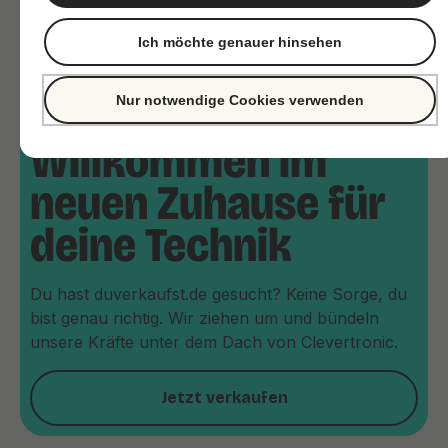
Ich möchte genauer hinsehen
Nur notwendige Cookies verwenden
Willkommen im
neuen Zuhause für
deine Technik
Du hast duverkaufst.de gesucht? Keine Sorge, du
bist genau richtig. Wir ziehen um und bündeln
unsere Kräfte unter dem Dach von Clevertronic.
Jetzt verkaufen