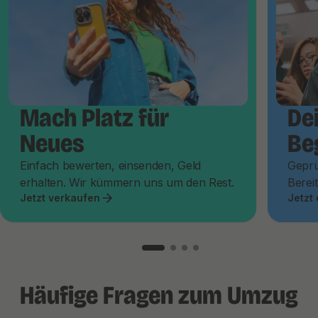
Mach Platz für
De
Neues
Be
Einfach bewerten, einsenden, Geld
Geprü
erhalten. Wir kümmern uns um den Rest.
Bereit
Jetzt verkaufen
Jetzt
Häufige Fragen zum Umzug