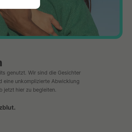
n
ts genutzt. Wir sind die Gesichter
nd eine unkomplizierte Abwicklung
jetzt hier zu begleiten.
zblut.