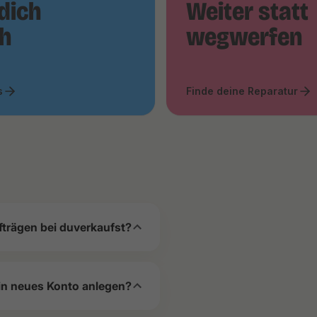
dich
Weiter statt
ch
wegwerfen
s
Finde deine Reparatur
fträgen bei duverkaufst?
in neues Konto anlegen?