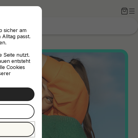
p sicher am
Alltag passt.
en.
Seite nutzt.
rauen entsteht
lle Cookies
serer