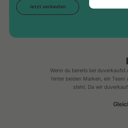
Jetzt verkaufen
Wenn du bereits bei duverkaufst.d
hinter beiden Marken, ein Team a
steht. Da wir duverkauf
Gleic