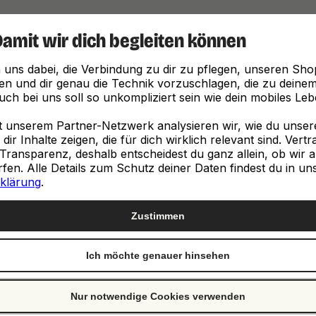
Damit wir dich begleiten können
Finde, was zu dir passt
 uns dabei, die Verbindung zu dir zu pflegen, unseren Sho
en und dir genau die Technik vorzuschlagen, die zu deinem 
ch bei uns soll so unkompliziert sein wie dein mobiles Leb
unserem Partner-Netzwerk analysieren wir, wie du unsere 
ir Inhalte zeigen, die für dich wirklich relevant sind. Vert
Transparenz, deshalb entscheidest du ganz allein, ob wir a
neuen
en. Alle Details zum Schutz deiner Daten findest du in un
klärung
.
e
Zustimmen
Ich möchte genauer hinsehen
st genau richtig. Wir
ch von Clevertronic.
Nur notwendige Cookies verwenden