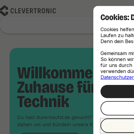
Cookies: 
Cookies helfen
Laufen zu halt
Denn dein Besu
Gemeinsam mit 
So können wir d
für uns durch 
Willkommen im 
verwenden dürf
Datenschutzer
Zuhause für dein
Technik
Du hast duverkaufst.de gesucht? Keine Sorge, du bi
ziehen um und bündeln unsere Kräfte unter dem Da