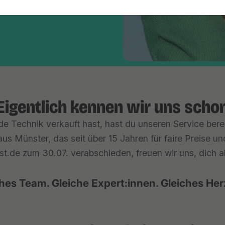
Eigentlich kennen wir uns scho
e Technik verkauft hast, hast du unseren Service berei
us Münster, das seit über 15 Jahren für faire Preise u
st.de zum 30.07. verabschieden, freuen wir uns, dich ab 
hes Team. Gleiche Expert:innen. Gleiches Her