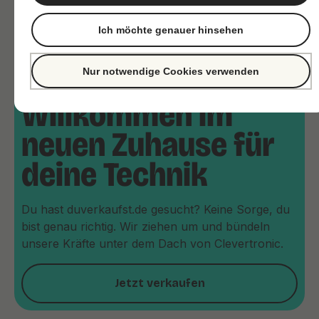
Ich möchte genauer hinsehen
Nur notwendige Cookies verwenden
Willkommen im
neuen Zuhause für
deine Technik
Du hast duverkaufst.de gesucht? Keine Sorge, du
bist genau richtig. Wir ziehen um und bündeln
unsere Kräfte unter dem Dach von Clevertronic.
Jetzt verkaufen