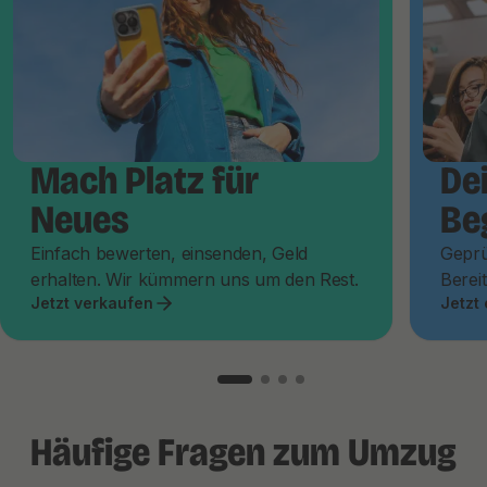
Mach Platz für
De
Neues
Be
Einfach bewerten, einsenden, Geld
Geprü
erhalten. Wir kümmern uns um den Rest.
Bereit
Jetzt verkaufen
Jetzt
Häufige Fragen zum Umzug