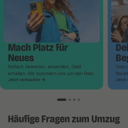
Mach Platz für
De
Neues
Be
Einfach bewerten, einsenden, Geld
Geprü
erhalten. Wir kümmern uns um den Rest.
Bereit
Jetzt verkaufen
Jetzt
Häufige Fragen zum Umzug