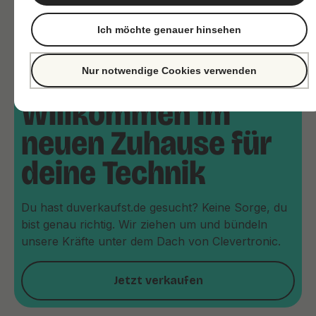
Ich möchte genauer hinsehen
Nur notwendige Cookies verwenden
Willkommen im
neuen Zuhause für
deine Technik
Du hast duverkaufst.de gesucht? Keine Sorge, du
bist genau richtig. Wir ziehen um und bündeln
unsere Kräfte unter dem Dach von Clevertronic.
Jetzt verkaufen