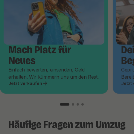
Mach Platz für
De
Neues
Be
Einfach bewerten, einsenden, Geld
Geprü
erhalten. Wir kümmern uns um den Rest.
Bereit
Jetzt verkaufen
Jetzt
Häufige Fragen zum Umzug