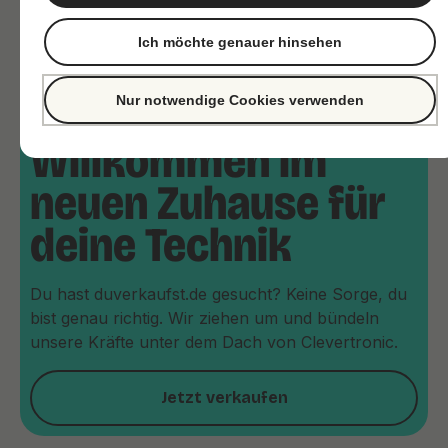
Ich möchte genauer hinsehen
Nur notwendige Cookies verwenden
Willkommen im
neuen Zuhause für
deine Technik
Du hast duverkaufst.de gesucht? Keine Sorge, du
bist genau richtig. Wir ziehen um und bündeln
unsere Kräfte unter dem Dach von Clevertronic.
Jetzt verkaufen