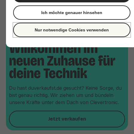
Ich möchte genauer hinsehen
Nur notwendige Cookies verwenden
Willkommen im
neuen Zuhause für
deine Technik
Du hast duverkaufst.de gesucht? Keine Sorge, du
bist genau richtig. Wir ziehen um und bündeln
unsere Kräfte unter dem Dach von Clevertronic.
Jetzt verkaufen