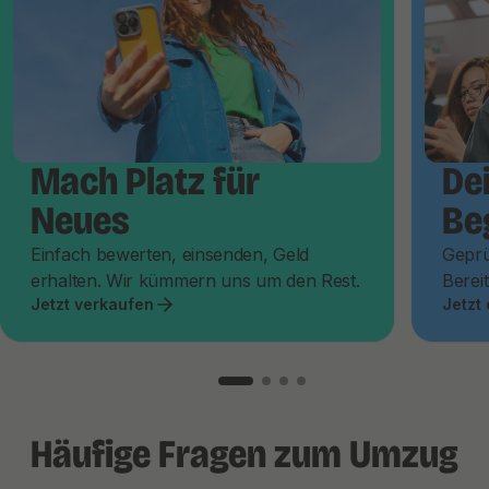
Mach Platz für
De
Neues
Be
Einfach bewerten, einsenden, Geld
Geprü
erhalten. Wir kümmern uns um den Rest.
Bereit
Jetzt verkaufen
Jetzt
Häufige Fragen zum Umzug