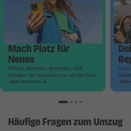
Mach Platz für
De
Neues
Be
Einfach bewerten, einsenden, Geld
Geprü
erhalten. Wir kümmern uns um den Rest.
Bereit
Jetzt verkaufen
Jetzt
Häufige Fragen zum Umzug