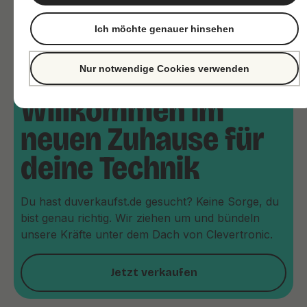
Ich möchte genauer hinsehen
Nur notwendige Cookies verwenden
Willkommen im
neuen Zuhause für
deine Technik
Du hast duverkaufst.de gesucht? Keine Sorge, du
bist genau richtig. Wir ziehen um und bündeln
unsere Kräfte unter dem Dach von Clevertronic.
Jetzt verkaufen