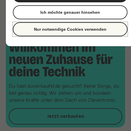
Ich möchte genauer hinsehen
Nur notwendige Cookies verwenden
Willkommen im
neuen Zuhause für
deine Technik
Du hast duverkaufst.de gesucht? Keine Sorge, du
bist genau richtig. Wir ziehen um und bündeln
unsere Kräfte unter dem Dach von Clevertronic.
Jetzt verkaufen