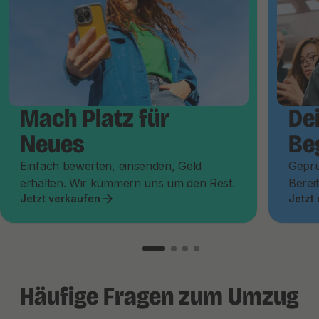
Mach Platz für
De
Neues
Be
Einfach bewerten, einsenden, Geld
Geprü
erhalten. Wir kümmern uns um den Rest.
Bereit
Jetzt verkaufen
Jetzt
Häufige Fragen zum Umzug