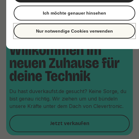
Ich möchte genauer hinsehen
Nur notwendige Cookies verwenden
Willkommen im
neuen Zuhause für
deine Technik
Du hast duverkaufst.de gesucht? Keine Sorge, du
bist genau richtig. Wir ziehen um und bündeln
unsere Kräfte unter dem Dach von Clevertronic.
Jetzt verkaufen