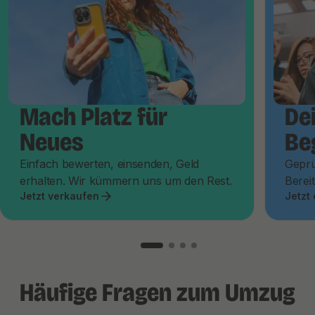
Mach Platz für
De
Neues
Be
Einfach bewerten, einsenden, Geld
Geprü
erhalten. Wir kümmern uns um den Rest.
Bereit
Jetzt verkaufen
Jetzt
Häufige Fragen zum Umzug