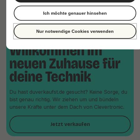
Ich möchte genauer hinsehen
Nur notwendige Cookies verwenden
Willkommen im
neuen Zuhause für
deine Technik
Du hast duverkaufst.de gesucht? Keine Sorge, du
bist genau richtig. Wir ziehen um und bündeln
unsere Kräfte unter dem Dach von Clevertronic.
Jetzt verkaufen