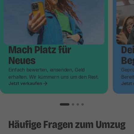
Mach Platz für
De
Neues
Be
Einfach bewerten, einsenden, Geld
Geprü
erhalten. Wir kümmern uns um den Rest.
Bereit
Jetzt verkaufen
Jetzt
Häufige Fragen zum Umzug