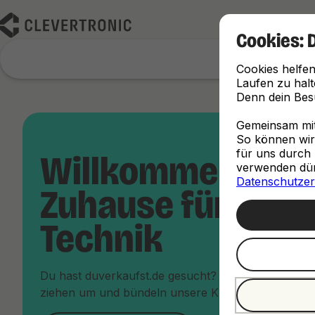
Cookies: 
Cookies helfen
Laufen zu halt
Denn dein Besu
Gemeinsam mit 
So können wir d
für uns durch 
Willkommen im 
verwenden dürf
Datenschutzer
Zuhause für dein
Technik
Du hast duverkaufst.de gesucht? Keine Sorge, du bi
ziehen um und bündeln unsere Kräfte unter dem Da