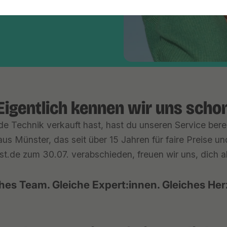
Eigentlich kennen wir uns scho
e Technik verkauft hast, hast du unseren Service berei
us Münster, das seit über 15 Jahren für faire Preise u
st.de zum 30.07. verabschieden, freuen wir uns, dich ab 
hes Team. Gleiche Expert:innen. Gleiches Her