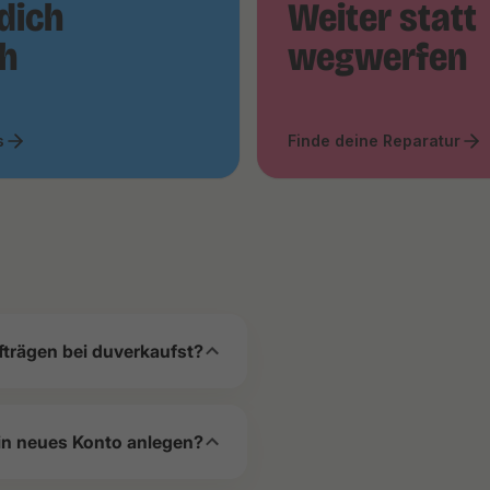
dich
Weiter statt
ch
wegwerfen
s
Finde deine Reparatur
fträgen bei duverkaufst?
in neues Konto anlegen?