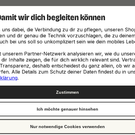
Damit wir dich begleiten können
Finde, was zu dir passt
 uns dabei, die Verbindung zu dir zu pflegen, unseren Sho
en und dir genau die Technik vorzuschlagen, die zu deinem 
ch bei uns soll so unkompliziert sein wie dein mobiles Leb
unserem Partner-Netzwerk analysieren wir, wie du unsere 
ir Inhalte zeigen, die für dich wirklich relevant sind. Vert
Transparenz, deshalb entscheidest du ganz allein, ob wir a
neuen
en. Alle Details zum Schutz deiner Daten findest du in un
klärung
.
e
Zustimmen
Ich möchte genauer hinsehen
st genau richtig. Wir
ch von Clevertronic.
Nur notwendige Cookies verwenden