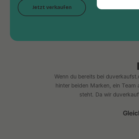
Jetzt verkaufen
Wenn du bereits bei duverkaufst.d
hinter beiden Marken, ein Team a
steht. Da wir duverkauf
Gleic