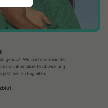
n
ts genutzt. Wir sind die Gesichter
nd eine unkomplizierte Abwicklung
jetzt hier zu begleiten.
zblut.