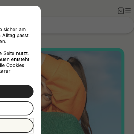
p sicher am
Alltag passt.
en.
Seite nutzt.
rauen entsteht
lle Cookies
serer