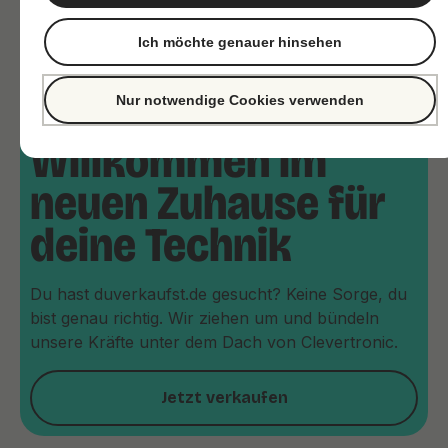
Ich möchte genauer hinsehen
Nur notwendige Cookies verwenden
Willkommen im
neuen Zuhause für
deine Technik
Du hast duverkaufst.de gesucht? Keine Sorge, du
bist genau richtig. Wir ziehen um und bündeln
unsere Kräfte unter dem Dach von Clevertronic.
Jetzt verkaufen