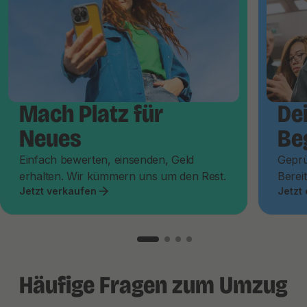
Mach Platz für
De
Neues
Be
Einfach bewerten, einsenden, Geld
Geprü
erhalten. Wir kümmern uns um den Rest.
Bereit
Jetzt verkaufen
Jetzt
Häufige Fragen zum Umzug