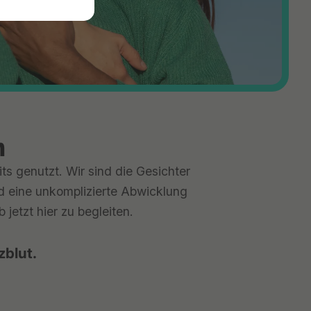
n
ts genutzt. Wir sind die Gesichter
nd eine unkomplizierte Abwicklung
jetzt hier zu begleiten.
zblut.