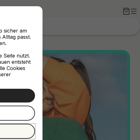
p sicher am
Alltag passt.
en.
Seite nutzt.
rauen entsteht
lle Cookies
serer