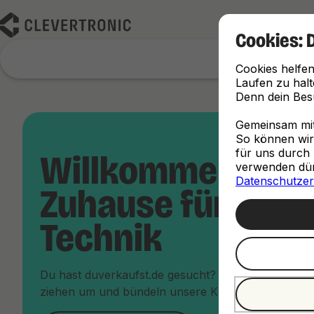
Cookies: 
Cookies helfen
Laufen zu halt
Denn dein Besu
Gemeinsam mit 
So können wir d
für uns durch 
Willkommen im 
verwenden dürf
Datenschutzer
Zuhause für dein
Technik
Du hast duverkaufst.de gesucht? Keine Sorge, du bi
ziehen um und bündeln unsere Kräfte unter dem Da