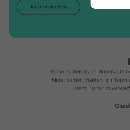
Jetzt verkaufen
Wenn du bereits bei duverkaufst.d
hinter beiden Marken, ein Team a
steht. Da wir duverkauf
Gleic