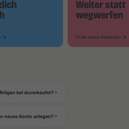
dich
Weiter statt
ch
wegwerfen
s
Finde deine Reparatur
fträgen bei duverkaufst?
in neues Konto anlegen?