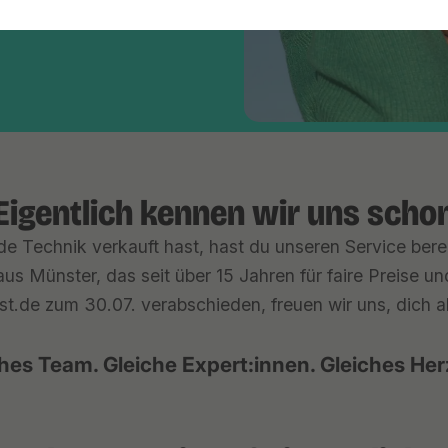
Eigentlich kennen wir uns scho
e Technik verkauft hast, hast du unseren Service berei
us Münster, das seit über 15 Jahren für faire Preise u
st.de zum 30.07. verabschieden, freuen wir uns, dich ab 
hes Team. Gleiche Expert:innen. Gleiches Her