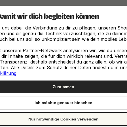
Damit wir dich begleiten können
Finde, was zu dir passt
 uns dabei, die Verbindung zu dir zu pflegen, unseren Sho
en und dir genau die Technik vorzuschlagen, die zu deinem 
ch bei uns soll so unkompliziert sein wie dein mobiles Leb
unserem Partner-Netzwerk analysieren wir, wie du unsere 
ir Inhalte zeigen, die für dich wirklich relevant sind. Vert
Transparenz, deshalb entscheidest du ganz allein, ob wir a
neuen
en. Alle Details zum Schutz deiner Daten findest du in un
klärung
.
e
Zustimmen
Ich möchte genauer hinsehen
st genau richtig. Wir
ch von Clevertronic.
Nur notwendige Cookies verwenden