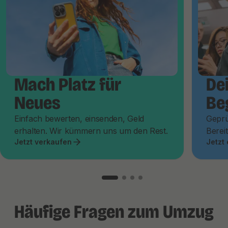
Mach Platz für
De
Neues
Be
Einfach bewerten, einsenden, Geld
Geprü
erhalten. Wir kümmern uns um den Rest.
Bereit
Jetzt verkaufen
Jetzt
Häufige Fragen zum Umzug