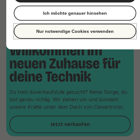
Ich möchte genauer hinsehen
Nur notwendige Cookies verwenden
Willkommen im
neuen Zuhause für
deine Technik
Du hast duverkaufst.de gesucht? Keine Sorge, du
bist genau richtig. Wir ziehen um und bündeln
unsere Kräfte unter dem Dach von Clevertronic.
Jetzt verkaufen