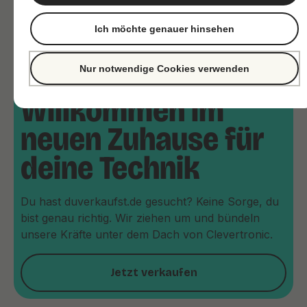
Ich möchte genauer hinsehen
Nur notwendige Cookies verwenden
Willkommen im
neuen Zuhause für
deine Technik
Du hast duverkaufst.de gesucht? Keine Sorge, du
bist genau richtig. Wir ziehen um und bündeln
unsere Kräfte unter dem Dach von Clevertronic.
Jetzt verkaufen