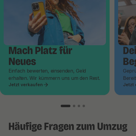
Mach Platz für
De
Neues
Be
Einfach bewerten, einsenden, Geld
Geprü
erhalten. Wir kümmern uns um den Rest.
Bereit
Jetzt verkaufen
Jetzt
Häufige Fragen zum Umzug