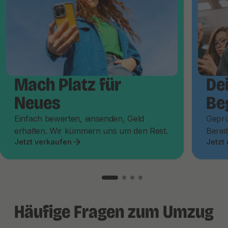
Mach Platz für
De
Neues
Be
Einfach bewerten, einsenden, Geld
Geprü
erhalten. Wir kümmern uns um den Rest.
Bereit
Jetzt verkaufen
Jetzt
Häufige Fragen zum Umzug