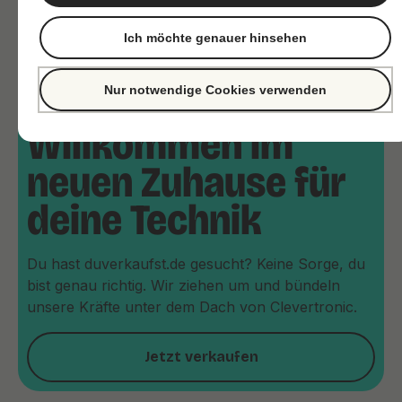
Ich möchte genauer hinsehen
Nur notwendige Cookies verwenden
Willkommen im
neuen Zuhause für
deine Technik
Du hast duverkaufst.de gesucht? Keine Sorge, du
bist genau richtig. Wir ziehen um und bündeln
unsere Kräfte unter dem Dach von Clevertronic.
Jetzt verkaufen