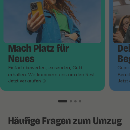
Mach Platz für
De
Neues
Be
Einfach bewerten, einsenden, Geld
Geprü
erhalten. Wir kümmern uns um den Rest.
Bereit
Jetzt verkaufen
Jetzt
Häufige Fragen zum Umzug