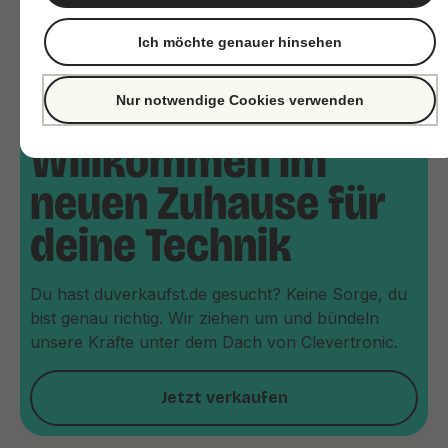
Ich möchte genauer hinsehen
Nur notwendige Cookies verwenden
Willkommen im
neuen Zuhause für
deine Technik
Du hast duverkaufst.de gesucht? Keine Sorge, du
bist genau richtig. Wir ziehen um und bündeln
unsere Kräfte unter dem Dach von Clevertronic.
Jetzt verkaufen