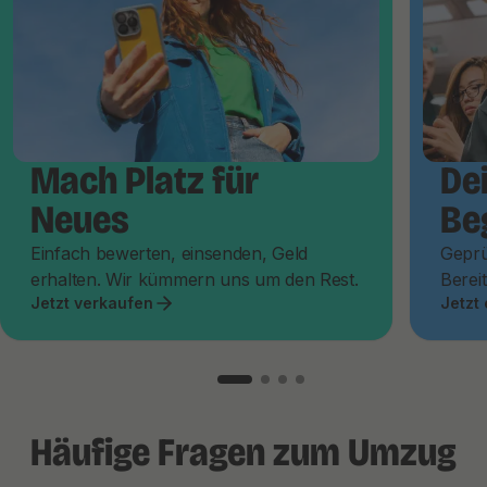
Mach Platz für
De
Neues
Be
Einfach bewerten, einsenden, Geld
Geprü
erhalten. Wir kümmern uns um den Rest.
Bereit
Jetzt verkaufen
Jetzt
Häufige Fragen zum Umzug