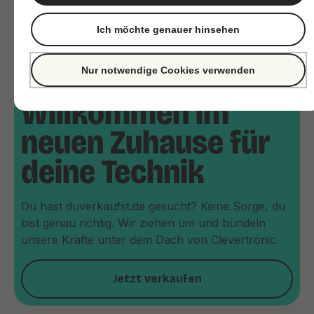
Ich möchte genauer hinsehen
Nur notwendige Cookies verwenden
Willkommen im
neuen Zuhause für
deine Technik
Du hast duverkaufst.de gesucht? Keine Sorge, du
bist genau richtig. Wir ziehen um und bündeln
unsere Kräfte unter dem Dach von Clevertronic.
Jetzt verkaufen