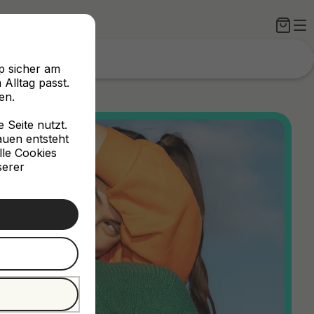
p sicher am
Alltag passt.
en.
Seite nutzt.
rauen entsteht
lle Cookies
serer