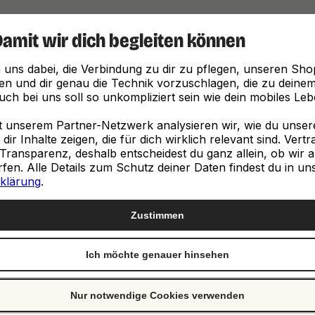
Damit wir dich begleiten können
Finde, was zu dir passt
 uns dabei, die Verbindung zu dir zu pflegen, unseren Sho
en und dir genau die Technik vorzuschlagen, die zu deinem 
ch bei uns soll so unkompliziert sein wie dein mobiles Leb
unserem Partner-Netzwerk analysieren wir, wie du unsere 
ir Inhalte zeigen, die für dich wirklich relevant sind. Vert
Transparenz, deshalb entscheidest du ganz allein, ob wir a
neuen
en. Alle Details zum Schutz deiner Daten findest du in un
klärung
.
e
Zustimmen
Ich möchte genauer hinsehen
st genau richtig. Wir
ch von Clevertronic.
Nur notwendige Cookies verwenden