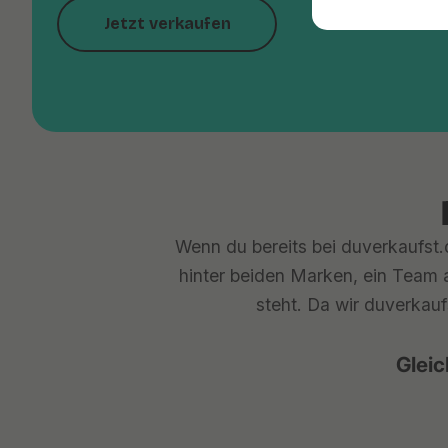
Jetzt verkaufen
Wenn du bereits bei duverkaufst.d
hinter beiden Marken, ein Team a
steht. Da wir duverkauf
Gleic