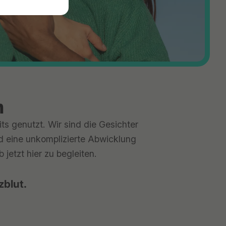
n
ts genutzt. Wir sind die Gesichter
nd eine unkomplizierte Abwicklung
jetzt hier zu begleiten.
zblut.