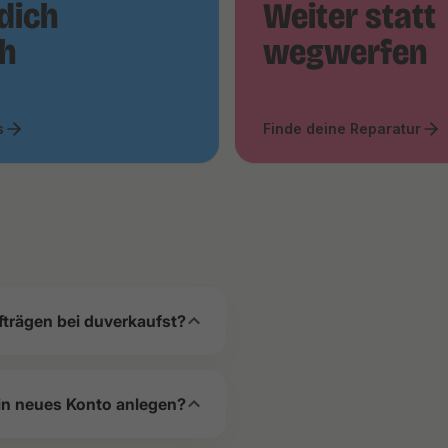
dich
Weiter statt
ch
wegwerfen
s
Finde deine Reparatur
fträgen bei duverkaufst?
in neues Konto anlegen?