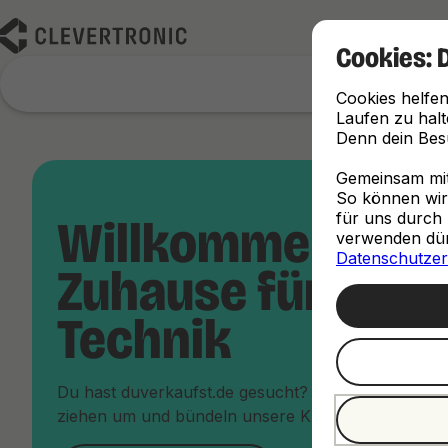
Cookies: 
Cookies helfen
Laufen zu halt
Denn dein Besu
Gemeinsam mit 
So können wir d
für uns durch 
Willkommen im 
verwenden dürf
Datenschutzer
Zuhause für dein
Technik
Du hast duverkaufst.de gesucht? Keine Sorge, du bi
ziehen um und bündeln unsere Kräfte unter dem Da