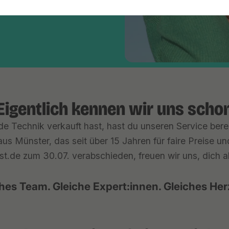
Eigentlich kennen wir uns scho
e Technik verkauft hast, hast du unseren Service berei
us Münster, das seit über 15 Jahren für faire Preise u
st.de zum 30.07. verabschieden, freuen wir uns, dich ab 
hes Team. Gleiche Expert:innen. Gleiches Her