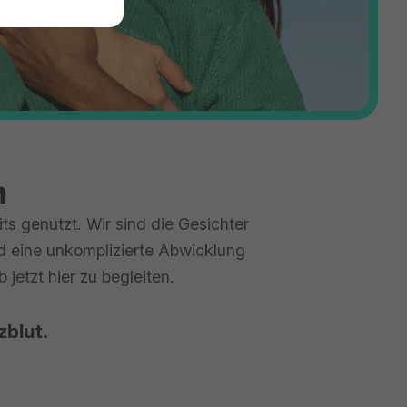
n
ts genutzt. Wir sind die Gesichter
nd eine unkomplizierte Abwicklung
jetzt hier zu begleiten.
zblut.