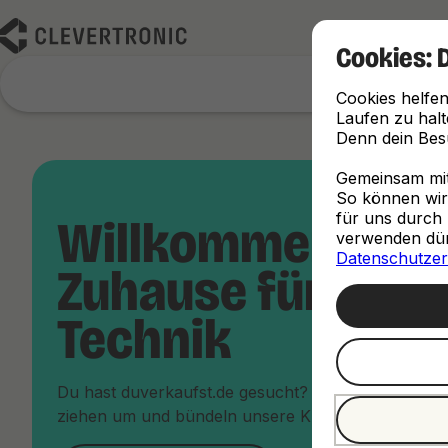
Cookies: 
Cookies helfen
Laufen zu halt
Denn dein Besu
Gemeinsam mit 
So können wir d
für uns durch 
Willkommen im 
verwenden dürf
Datenschutzer
Zuhause für dein
Technik
Du hast duverkaufst.de gesucht? Keine Sorge, du bi
ziehen um und bündeln unsere Kräfte unter dem Da