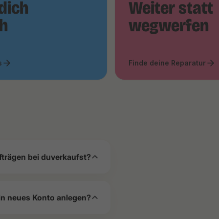
dich
Weiter statt
ch
wegwerfen
s
Finde deine Reparatur
fträgen bei duverkaufst?
in neues Konto anlegen?