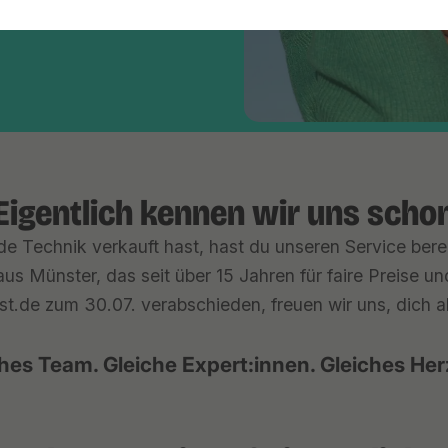
Eigentlich kennen wir uns scho
e Technik verkauft hast, hast du unseren Service berei
us Münster, das seit über 15 Jahren für faire Preise u
st.de zum 30.07. verabschieden, freuen wir uns, dich ab 
hes Team. Gleiche Expert:innen. Gleiches Her