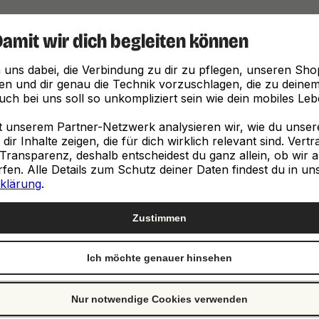
Damit wir dich begleiten können
Finde, was zu dir passt
 uns dabei, die Verbindung zu dir zu pflegen, unseren Sho
en und dir genau die Technik vorzuschlagen, die zu deinem 
ch bei uns soll so unkompliziert sein wie dein mobiles Leb
unserem Partner-Netzwerk analysieren wir, wie du unsere 
ir Inhalte zeigen, die für dich wirklich relevant sind. Vert
Transparenz, deshalb entscheidest du ganz allein, ob wir a
neuen
en. Alle Details zum Schutz deiner Daten findest du in un
klärung
.
e
Zustimmen
Ich möchte genauer hinsehen
st genau richtig. Wir
ch von Clevertronic.
Nur notwendige Cookies verwenden