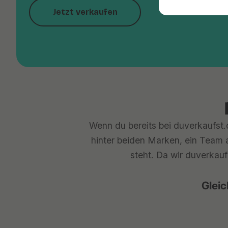
Jetzt verkaufen
Wenn du bereits bei duverkaufst.d
hinter beiden Marken, ein Team a
steht. Da wir duverkauf
Gleic