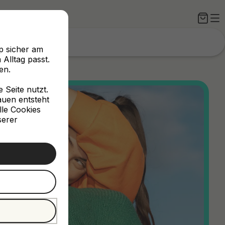
p sicher am
Alltag passt.
en.
Seite nutzt.
rauen entsteht
lle Cookies
serer