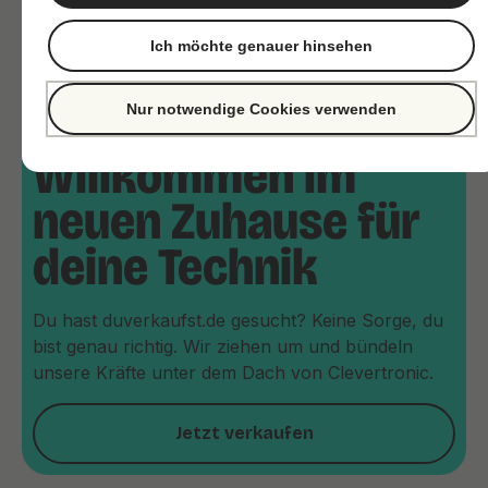
Ich möchte genauer hinsehen
Nur notwendige Cookies verwenden
Willkommen im
neuen Zuhause für
deine Technik
Du hast duverkaufst.de gesucht? Keine Sorge, du
bist genau richtig. Wir ziehen um und bündeln
unsere Kräfte unter dem Dach von Clevertronic.
Jetzt verkaufen