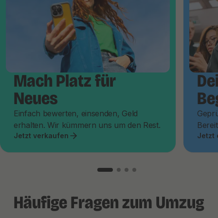
Mach Platz für
De
Neues
Be
Einfach bewerten, einsenden, Geld
Geprü
erhalten. Wir kümmern uns um den Rest.
Bereit
Jetzt verkaufen
Jetzt
Häufige Fragen zum Umzug