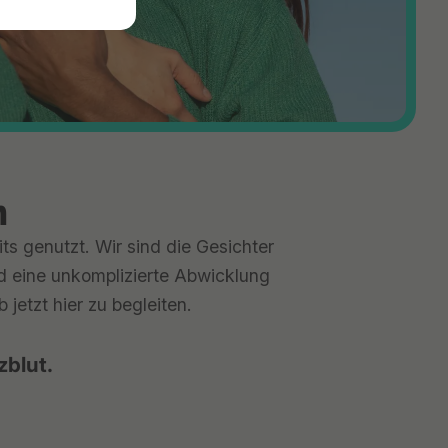
n
ts genutzt. Wir sind die Gesichter
nd eine unkomplizierte Abwicklung
jetzt hier zu begleiten.
zblut.