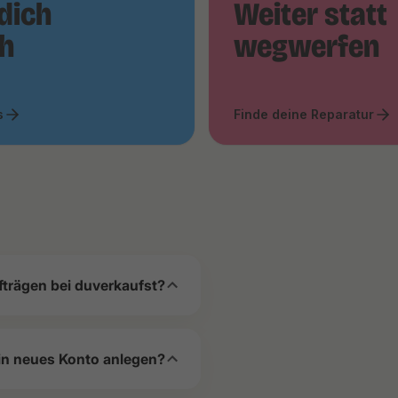
dich
Weiter statt
ch
wegwerfen
s
Finde deine Reparatur
fträgen bei duverkaufst?
in neues Konto anlegen?