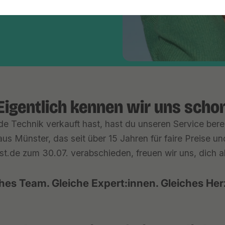
Eigentlich kennen wir uns scho
e Technik verkauft hast, hast du unseren Service berei
us Münster, das seit über 15 Jahren für faire Preise u
st.de zum 30.07. verabschieden, freuen wir uns, dich ab 
hes Team. Gleiche Expert:innen. Gleiches Her