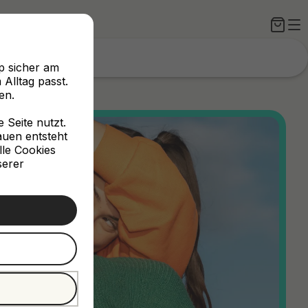
p sicher am
Alltag passt.
en.
Seite nutzt.
rauen entsteht
lle Cookies
serer