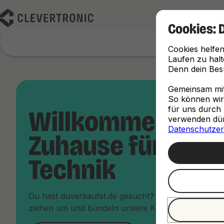
Cookies: 
Cookies helfen
Laufen zu halt
Denn dein Besu
Gemeinsam mit 
So können wir d
für uns durch 
Willkommen im 
verwenden dürf
Datenschutzer
Zuhause für dein
Technik
Du hast duverkaufst.de gesucht? Keine Sorge, du bi
ziehen um und bündeln unsere Kräfte unter dem Da