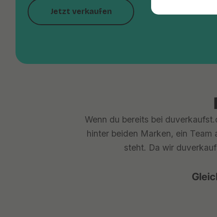
Jetzt verkaufen
Wenn du bereits bei duverkaufst.d
hinter beiden Marken, ein Team a
steht. Da wir duverkauf
Gleic