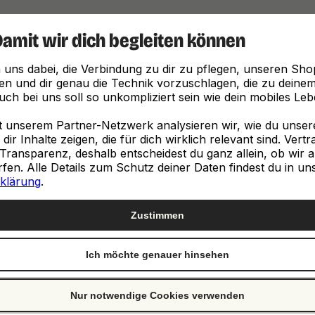
Damit wir dich begleiten können
Finde, was zu dir passt
 uns dabei, die Verbindung zu dir zu pflegen, unseren Sho
en und dir genau die Technik vorzuschlagen, die zu deinem 
ch bei uns soll so unkompliziert sein wie dein mobiles Leb
unserem Partner-Netzwerk analysieren wir, wie du unsere 
ir Inhalte zeigen, die für dich wirklich relevant sind. Vert
Transparenz, deshalb entscheidest du ganz allein, ob wir a
neuen
en. Alle Details zum Schutz deiner Daten findest du in un
klärung
.
e
Zustimmen
Ich möchte genauer hinsehen
st genau richtig. Wir
ch von Clevertronic.
Nur notwendige Cookies verwenden