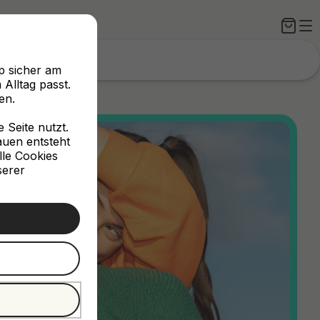
p sicher am
Alltag passt.
en.
Seite nutzt.
rauen entsteht
lle Cookies
serer