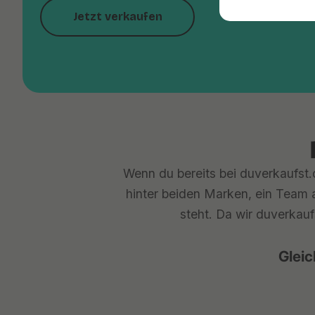
Jetzt verkaufen
Wenn du bereits bei duverkaufst.d
hinter beiden Marken, ein Team a
steht. Da wir duverkauf
Gleic