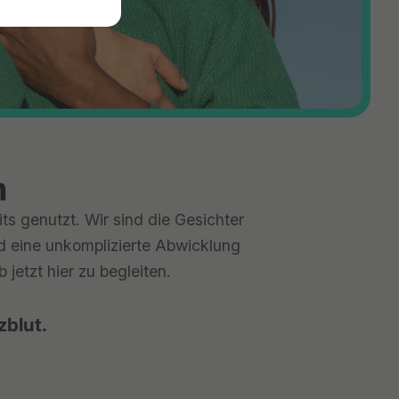
n
ts genutzt. Wir sind die Gesichter
nd eine unkomplizierte Abwicklung
jetzt hier zu begleiten.
zblut.