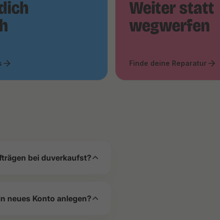
dich
Weiter statt
ch
wegwerfen
s
Finde deine Reparatur
fträgen bei duverkaufst?
in neues Konto anlegen?