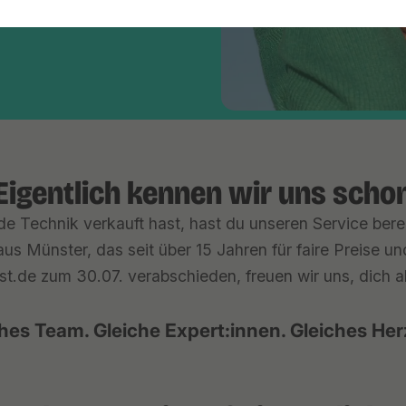
Eigentlich kennen wir uns scho
e Technik verkauft hast, hast du unseren Service berei
us Münster, das seit über 15 Jahren für faire Preise u
st.de zum 30.07. verabschieden, freuen wir uns, dich ab 
hes Team. Gleiche Expert:innen. Gleiches Her