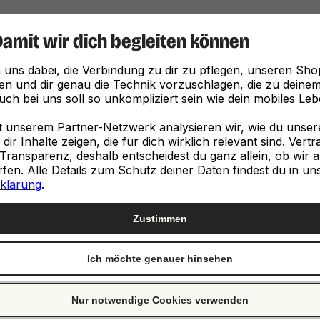
Damit wir dich begleiten können
Finde, was zu dir passt
 uns dabei, die Verbindung zu dir zu pflegen, unseren Sho
en und dir genau die Technik vorzuschlagen, die zu deinem 
ch bei uns soll so unkompliziert sein wie dein mobiles Leb
unserem Partner-Netzwerk analysieren wir, wie du unsere 
ir Inhalte zeigen, die für dich wirklich relevant sind. Vert
Transparenz, deshalb entscheidest du ganz allein, ob wir a
neuen
en. Alle Details zum Schutz deiner Daten findest du in un
klärung
.
e
Zustimmen
Ich möchte genauer hinsehen
st genau richtig. Wir
ch von Clevertronic.
Nur notwendige Cookies verwenden