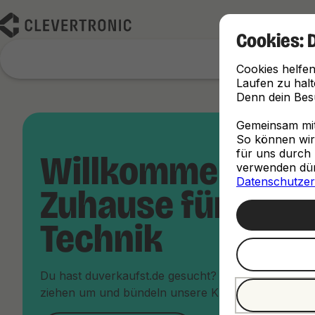
Cookies: 
Cookies helfen
Laufen zu halt
Denn dein Besu
Gemeinsam mit 
So können wir d
für uns durch 
Willkommen im 
verwenden dürf
Datenschutzer
Zuhause für dein
Technik
Du hast duverkaufst.de gesucht? Keine Sorge, du bi
ziehen um und bündeln unsere Kräfte unter dem Da