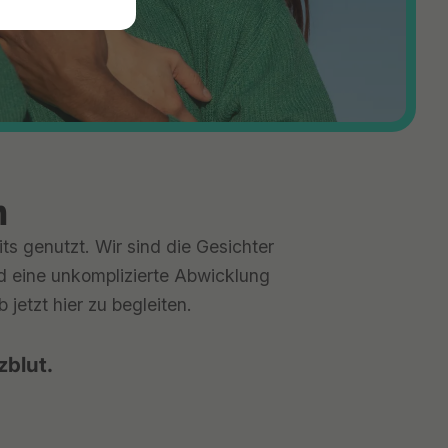
n
ts genutzt. Wir sind die Gesichter
nd eine unkomplizierte Abwicklung
jetzt hier zu begleiten.
zblut.