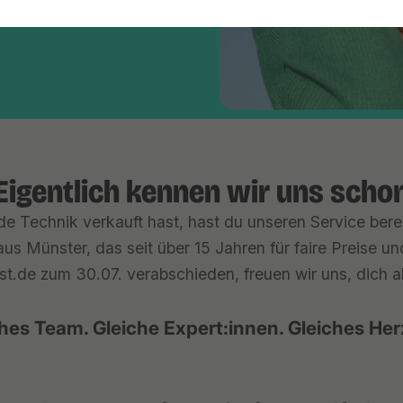
Eigentlich kennen wir uns scho
e Technik verkauft hast, hast du unseren Service berei
us Münster, das seit über 15 Jahren für faire Preise u
st.de zum 30.07. verabschieden, freuen wir uns, dich ab 
hes Team. Gleiche Expert:innen. Gleiches Her