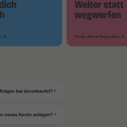
dich
Weiter statt
ch
wegwerfen
s
Finde deine Reparatur
fträgen bei duverkaufst?
in neues Konto anlegen?