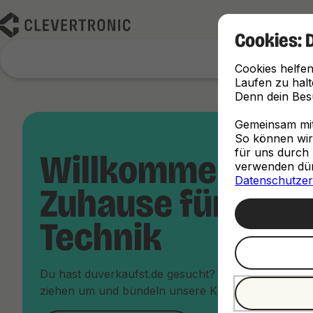
Cookies: 
Cookies helfen
Laufen zu halt
Denn dein Besu
Gemeinsam mit 
So können wir d
für uns durch 
Willkommen im 
verwenden dürf
Datenschutzer
Zuhause für dein
Technik
Du hast duverkaufst.de gesucht? Keine Sorge, du bi
ziehen um und bündeln unsere Kräfte unter dem Da