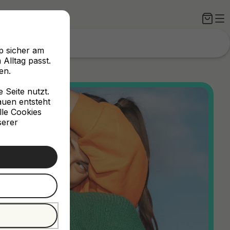
p sicher am
Alltag passt.
en.
Seite nutzt.
rauen entsteht
lle Cookies
serer