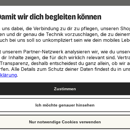
Damit wir dich begleiten können
Finde, was zu dir passt
 uns dabei, die Verbindung zu dir zu pflegen, unseren Sho
en und dir genau die Technik vorzuschlagen, die zu deinem 
ch bei uns soll so unkompliziert sein wie dein mobiles Leb
unserem Partner-Netzwerk analysieren wir, wie du unsere 
ir Inhalte zeigen, die für dich wirklich relevant sind. Vert
Transparenz, deshalb entscheidest du ganz allein, ob wir a
neuen
en. Alle Details zum Schutz deiner Daten findest du in un
klärung
.
e
Zustimmen
Ich möchte genauer hinsehen
st genau richtig. Wir
ch von Clevertronic.
Nur notwendige Cookies verwenden