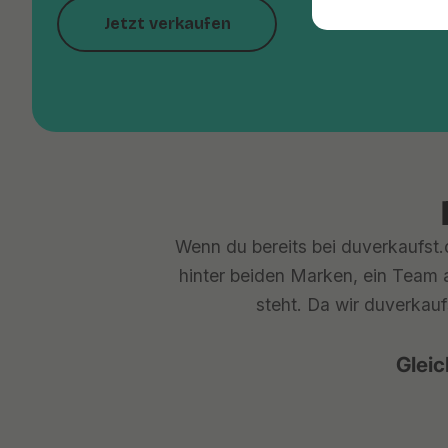
Jetzt verkaufen
Wenn du bereits bei duverkaufst.d
hinter beiden Marken, ein Team a
steht. Da wir duverkauf
Gleic