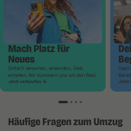
Mach Platz für
De
Neues
Be
Einfach bewerten, einsenden, Geld
Geprü
erhalten. Wir kümmern uns um den Rest.
Bereit
Jetzt verkaufen
Jetzt
Häufige Fragen zum Umzug