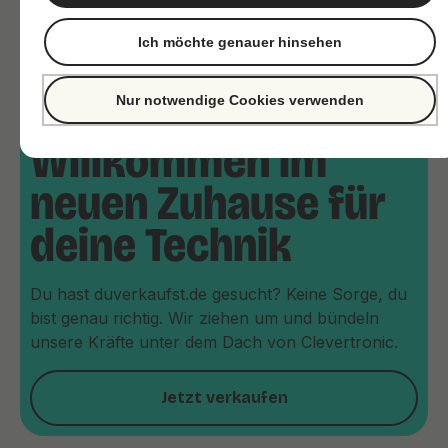
Ich möchte genauer hinsehen
Nur notwendige Cookies verwenden
Willkommen im
neuen Zuhause für
deine Technik
Du hast duverkaufst.de gesucht? Keine Sorge, du
bist genau richtig. Wir ziehen um und bündeln
unsere Kräfte unter dem Dach von Clevertronic.
Jetzt verkaufen