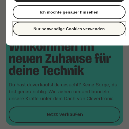
Ich möchte genauer hinsehen
Nur notwendige Cookies verwenden
Willkommen im
neuen Zuhause für
deine Technik
Du hast duverkaufst.de gesucht? Keine Sorge, du
bist genau richtig. Wir ziehen um und bündeln
unsere Kräfte unter dem Dach von Clevertronic.
Jetzt verkaufen