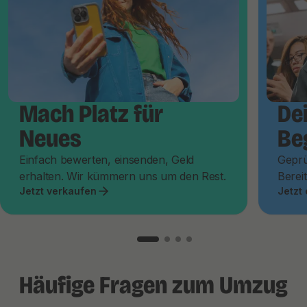
Mach Platz für
De
Neues
Be
Einfach bewerten, einsenden, Geld
Geprü
erhalten. Wir kümmern uns um den Rest.
Bereit
Jetzt verkaufen
Jetzt
Häufige Fragen zum Umzug