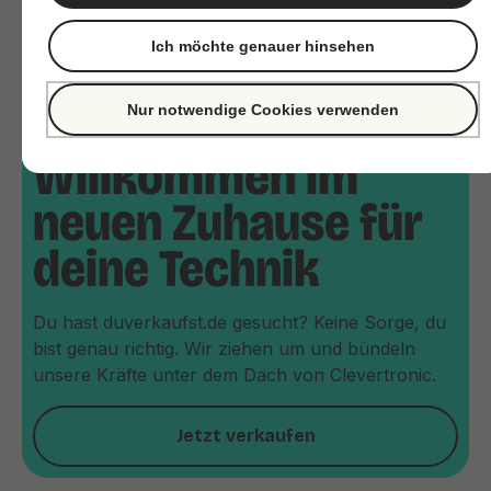
Ich möchte genauer hinsehen
Nur notwendige Cookies verwenden
Willkommen im
neuen Zuhause für
deine Technik
Du hast duverkaufst.de gesucht? Keine Sorge, du
bist genau richtig. Wir ziehen um und bündeln
unsere Kräfte unter dem Dach von Clevertronic.
Jetzt verkaufen