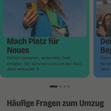
Mach Platz für
De
Neues
Be
Einfach bewerten, einsenden, Geld
Geprü
erhalten. Wir kümmern uns um den Rest.
Bereit
Jetzt verkaufen
Jetzt
Häufige Fragen zum Umzug