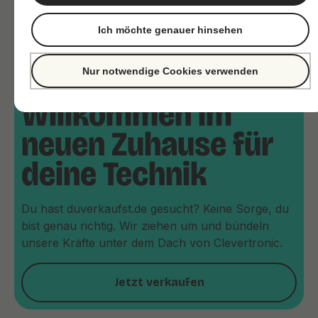
Ich möchte genauer hinsehen
Nur notwendige Cookies verwenden
Willkommen im
neuen Zuhause für
deine Technik
Du hast duverkaufst.de gesucht? Keine Sorge, du
bist genau richtig. Wir ziehen um und bündeln
unsere Kräfte unter dem Dach von Clevertronic.
Jetzt verkaufen